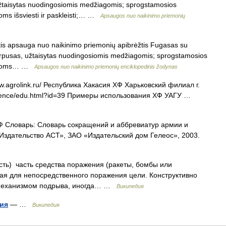
užtaisytas nuodingosiomis medžiagomis; sprogstamosios
ms išsviesti ir paskleisti;… …
Apsaugos nuo naikinimo priemonių
tis apsauga nuo naikinimo priemonių apibrėžtis Fugasas su
orpusas, užtaisytas nuodingosiomis medžiagomis; sprogstamosios
iagoms… …
Apsaugos nuo naikinimo priemonių enciklopedinis žodynas
agrolink.ru/​ Республика Хакасия ХФ Харьковский филиал г.
reference/edu.html?id=39 Примеры использования ХФ УАГУ …
 Словарь: Словарь сокращений и аббревиатур армии и
«Издательство АСТ», ЗАО «Издательский дом Гелеос», 2003.
сть) часть средства поражения (ракеты, бомбы или
ая для непосредственного поражения цели. Конструктивно
 с механизмом подрыва, иногда… …
Википедия
ия
— …
Википедия