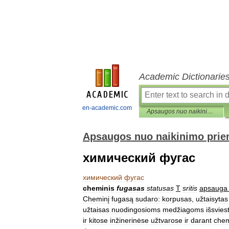
Academic Dictionarie
en-academic.com
Apsaugos nuo naikinimo priemonių enciklopedinis žodynas
Apsaugos nuo naikinimo prie
химический фугас
химический
фугас
cheminis
fugasas
statusas
T
sritis
apsauga
Cheminį
fugasą
sudaro:
korpusas
,
užtaisytas
užtaisas
nuodingosioms
medžiagoms
išsviest
ir
kitose
inžinerinėse
užtvarose
ir
darant
che