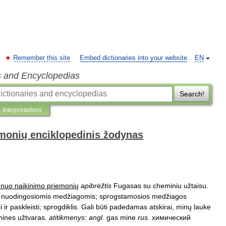
Remember this site
Embed dictionaries into your website
EN
s and Encyclopedias
Search!
Interpretations
monių enciklopedinis žodynas
nuo
naikinimo
priemonių
apibrėžtis
Fugasas
su
cheminiu
užtaisu
.
nuodingosiomis
medžiagomis
;
sprogstamosios
medžiagos
i
ir
paskleisti
;
sprogdiklis
.
Gali
būti
padedamas
atskirai
,
minų
lauke
mines
užtvaras
.
atitikmenys
:
angl
.
gas
mine
rus
.
химический