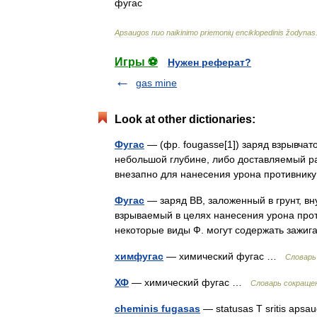
фугас
Apsaugos
nuo
naikinimo
priemonių
enciklopedinis
žodynas
Игры ⚽
Нужен реферат?
gas mine
Look at other dictionaries:
Фугас
— (фр. fougasse[1]) заряд взрывчат
небольшой глубине, либо доставляемый р
внезапно для нанесения урона противни
Фугас
— заряд ВВ, заложенный в грунт, вн
взрываемый в целях нанесения урона прот
некоторые виды Ф. могут содержать заж
химфугас
— химический фугас …
Словарь
ХФ
— химический фугас …
Словарь сокращен
cheminis fugasas
— statusas T sritis apsa