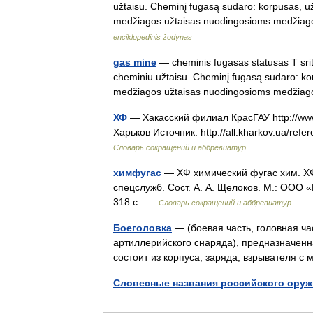
užtaisu. Cheminį fugasą sudaro: korpusas, 
medžiagos užtaisas nuodingosioms medžiago
enciklopedinis žodynas
gas mine
— cheminis fugasas statusas T sri
cheminiu užtaisu. Cheminį fugasą sudaro: k
medžiagos užtaisas nuodingosioms medž
ХФ
— Хакасский филиал КрасГАУ http://www.
Харьков Источник: http://all.kharkov.ua/
Словарь сокращений и аббревиатур
химфугас
— ХФ химический фугас хим. ХФ
спецслужб. Сост. А. А. Щелоков. М.: ООО 
318 с …
Словарь сокращений и аббревиатур
Боеголовка
— (боевая часть, головная ча
артиллерийского снаряда), предназначенн
состоит из корпуса, заряда, взрывателя
Словесные названия российского оруж