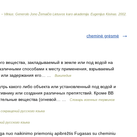
. –
Vilnius:
Generolo
Jono
Žemaičio
Lietuvos
karo
akademija
.
Eugenijus
Kisinas
.
2002
.
cheminė grėsmė
ого вещества, закладываемый в земле или под водой на
азличными способами к месту применения, взрываемый
ку или задержания его… …
Википедия
утрь какого либо объекта или установленный под водой и
ивнику или создания различных препятствий. Кроме ВВ
игательные вещества (огневой… …
Словарь военных терминов
 сокращений русского языка
ий русского языка
uga nuo naikinimo priemonių apibrėžtis Fugasas su cheminiu