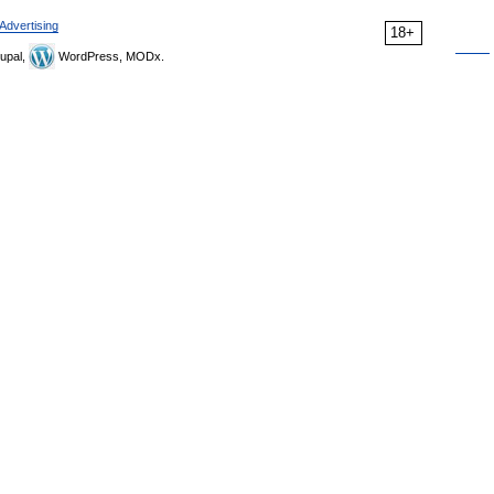
Advertising
18+
upal,
WordPress, MODx.